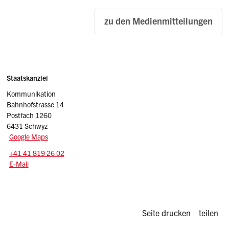
zu den Medienmitteilungen
Sidebar
Adresse
Staatskanzlei
Kommunikation
Bahnhofstrasse 14
Postfach 1260
6431 Schwyz
Google Maps
Tel.:
+41 41 819 26 02
E-Mail: info
@sz.ch
E-Mail
Diese Seite d
Seite drucken
teilen