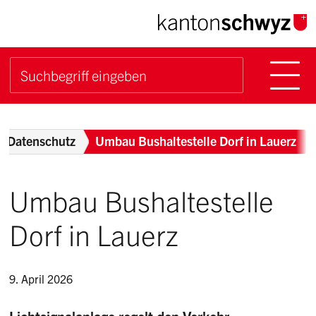
Navigieren im Kanton Sch
Schnellnavigation
Hauptn
Suche starten
Suchbegriff
Breadcrumb
d Datenschutz
Umbau Bushaltestelle Dorf in Lauerz
Umbau Bushaltestelle
Dorf in Lauerz
9. April 2026