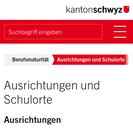
Navigieren im Kanton Sch
Schnellnavigation
Hauptn
Suche starten
Suchbegriff
Breadcrumb
ng
Berufsmaturität
Ausrichtungen und Schulorte
Ausrichtungen und
Schulorte
Ausrichtungen