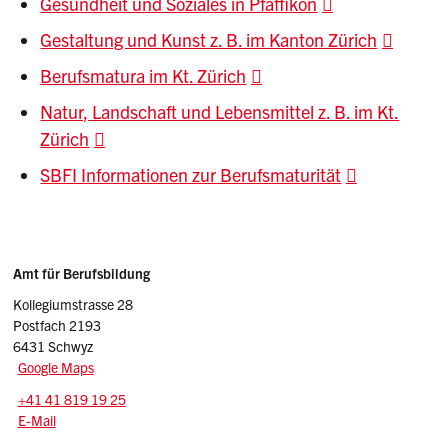
Gesundheit und Soziales in Pfäffikon
Gestaltung und Kunst z. B. im Kanton Zürich
Berufsmatura im Kt. Zürich
Natur, Landschaft und Lebensmittel z. B. im Kt.
Zürich
SBFI Informationen zur Berufsmaturität
Sidebar
Adresse
Amt für Berufsbildung
Kollegiumstrasse 28
Postfach 2193
6431 Schwyz
Google Maps
Tel.:
+41 41 819 19 25
E-Mail: afb
@sz.ch
E-Mail