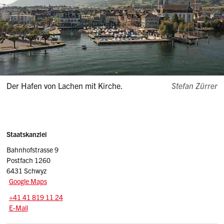
Der Hafen von Lachen mit Kirche.
Stefan Zürrer
Sidebar
Adresse
Staatskanzlei
Bahnhofstrasse 9
Postfach 1260
6431 Schwyz
Google Maps
Tel.:
+41 41 819 11 24
E-Mail: stk
@sz.ch
E-Mail