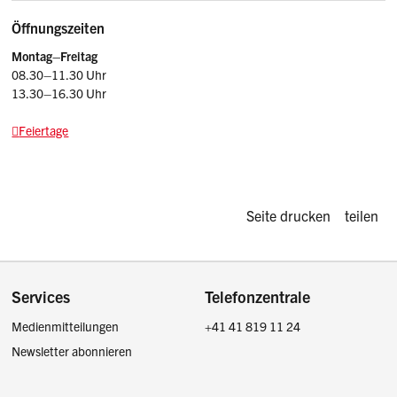
Öffnungszeiten
Montag–Freitag
08.30–11.30 Uhr
13.30–16.30 Uhr
Feiertage
Diese Seite d
Seite drucken
teilen
Footer
Services
Telefonzentrale
Medienmitteilungen
+41 41 819 11 24
Newsletter abonnieren