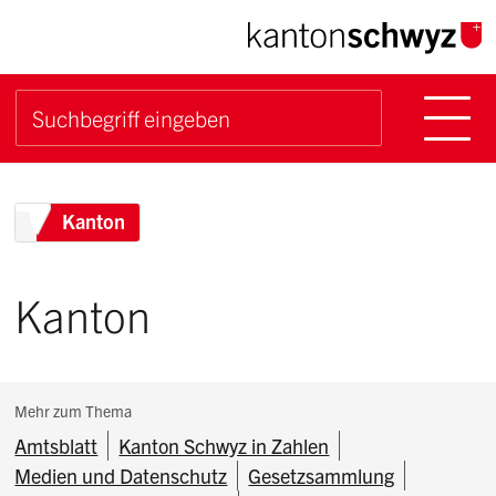
Navigieren im Kanton Sch
Schnellnavigation
Hauptn
Suche starten
Suchbegriff
eadcrumb
Home
Kanton
Kanton
Subnavigation:
Mehr zum Thema
Amtsblatt
Kanton Schwyz in Zahlen
Medien und Datenschutz
Gesetzsammlung