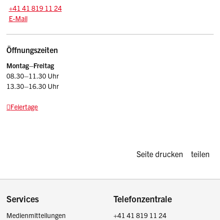
Tel.:
+41 41 819 11 24
E-Mail: stk
@sz.ch
E-Mail
Öffnungszeiten
Montag–Freitag
08.30–11.30 Uhr
13.30–16.30 Uhr
Feiertage
Diese Seite d
Seite drucken
teilen
Footer
Services
Telefonzentrale
Medienmitteilungen
+41 41 819 11 24