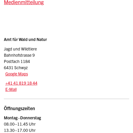
Medienmitteilung
Sidebar
Adresse
Amt für Wald und Natur
Jagd und Wildtiere
Bahnhofstrasse 9
Postfach 1184
6431 Schwyz
Google Maps
Tel.:
+41 41 819 18 44
E-Mail: jagd
@sz.ch
E-Mail
Öffnungszeiten
Montag–Donnerstag
08.00–11.45 Uhr
13.30–17.00 Uhr