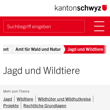
Navigieren im Kanton Sch
Schnellnavigation
Hauptn
Suche starten
Suchbegriff
Breadcrumb
ment
Amt für Wald und Natur
Jagd und Wildtiere
Jagd und Wildtiere
Subnavigation:
Mehr zum Thema
Jagd
Wildtiere
Wildhüter und Wildhutkreise
Projekte
Rechtliche Grundlagen