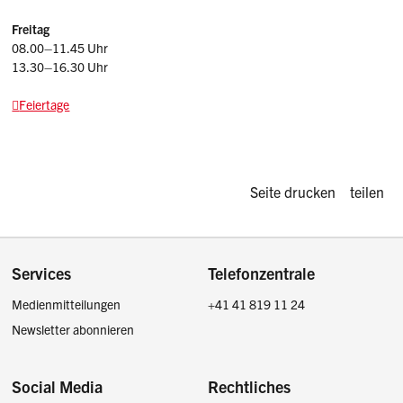
Freitag
08.00–11.45 Uhr
13.30–16.30 Uhr
Feiertage
Diese Seite d
Seite drucken
teilen
Footer
Services
Telefonzentrale
Medienmitteilungen
+41 41 819 11 24
Newsletter abonnieren
Social Media
Rechtliches