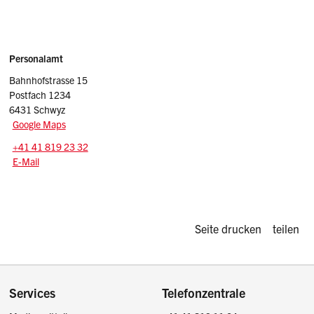
Sidebar
Adresse
Personalamt
Bahnhofstrasse 15
Postfach 1234
6431 Schwyz
Google Maps
Tel.:
+41 41 819 23 32
E-Mail: pa
@sz.ch
E-Mail
Diese Seite d
Seite drucken
teilen
Footer
Services
Telefonzentrale