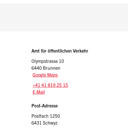
Sidebar
Adressen
Amt für öffentlichen Verkehr
Olympstrasse 10
6440 Brunnen
Google Maps
Tel.:
+41 41 819 25 15
E-Mail: oev
@sz.ch
E-Mail
Post-Adresse
Postfach 1250
6431 Schwyz