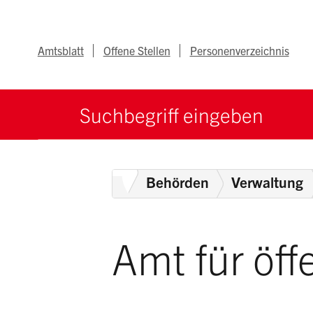
Navigieren im Ka
Schnellnavigation
Metanav
Amtsblatt
Offene Stellen
Personenverzeichnis
Suche starten
Suchbegriff
Home
Behörden
Verwaltung
Amt für öff