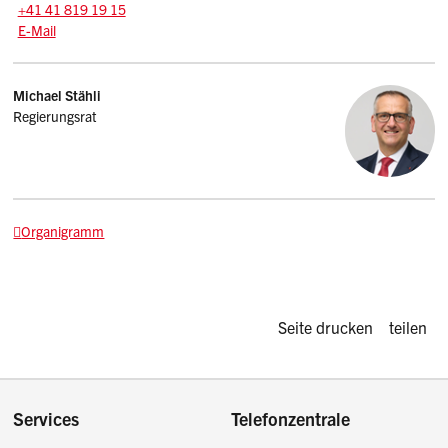
Tel.:
+41 41 819 19 15
E-Mail: bid
@sz.ch
E-Mail
Kontakt
Michael
Stähli
Regierungsrat
Organigramm
Diese Seite d
Seite drucken
teilen
Footer
Services
Telefonzentrale