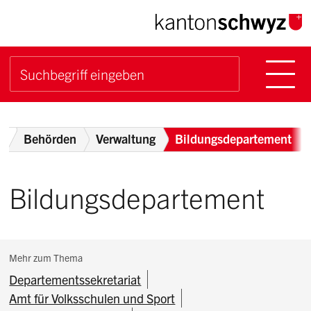
Navigieren im Kanton Sch
Schnellnavigation
Hauptn
Suche starten
Suchbegriff
Breadcrumb
Home
Behörden
Verwaltung
Bildungsdepartement
Bildungsdepartement
Subnavigation:
Mehr zum Thema
Departementssekretariat
Amt für Volksschulen und Sport