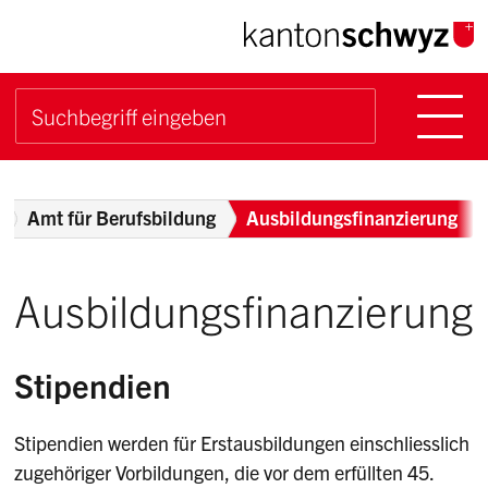
Navigieren im Kanton Sch
Schnellnavigation
Hauptn
Suche starten
Suchbegriff
Breadcrumb
Amt für Berufsbildung
Ausbildungsfinanzierung
Ausbildungsfinanzierung
Stipendien
Stipendien werden für Erstausbildungen einschliesslich
zugehöriger Vorbildungen, die vor dem erfüllten 45.