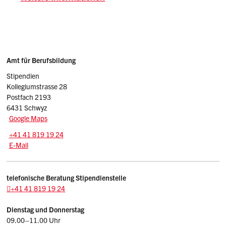
Sidebar
Adresse
Amt für Berufsbildung
Stipendien
Kollegiumstrasse 28
Postfach 2193
6431 Schwyz
Google Maps
Tel.:
+41 41 819 19 24
E-Mail: stipendien.afb
@sz.ch
E-Mail
Beschreibung Amt für Berufsbildung - Stipendien
telefonische Beratung Stipendienstelle
+41 41 819 19 24
Dienstag und
Donnerstag
09.00–11.00 Uhr