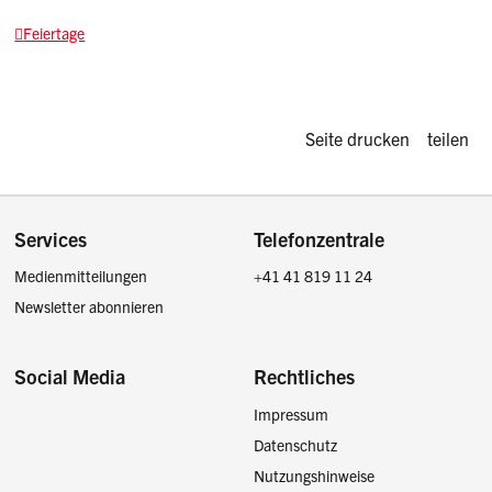
Feiertage
Diese Seite d
Seite drucken
teilen
Footer
Services
Telefonzentrale
Medienmitteilungen
+41 41 819 11 24
Newsletter abonnieren
Social Media
Rechtliches
Impressum
Facebook
Instagram
LinkedIn
Twitter / X
Datenschutz
Nutzungshinweise