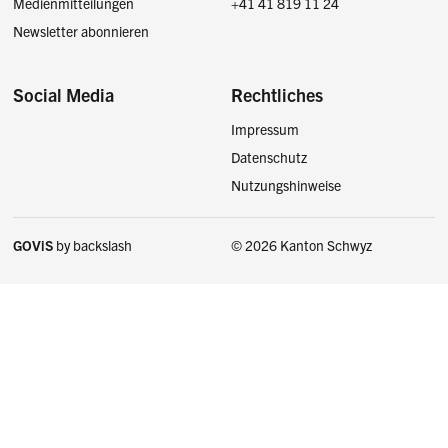
Medienmitteilungen
+41 41 819 11 24
Newsletter abonnieren
Social Media
Rechtliches
Impressum
Facebook
Instagram
LinkedIn
Twitter / X
Datenschutz
Nutzungshinweise
GOViS
by
backslash
© 2026 Kanton Schwyz