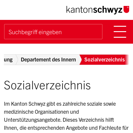
Navigieren im Kanton Sch
Schnellnavigation
Hauptn
Suche starten
Suchbegriff
Breadcrumb
ltung
Departement des Innern
Sozialverzeichnis
Sozialverzeichnis
Im Kanton Schwyz gibt es zahlreiche soziale sowie
medizinische Organisationen und
Unterstützungsangebote. Dieses Verzeichnis hilft
Ihnen, die entsprechenden Angebote und Fachleute für