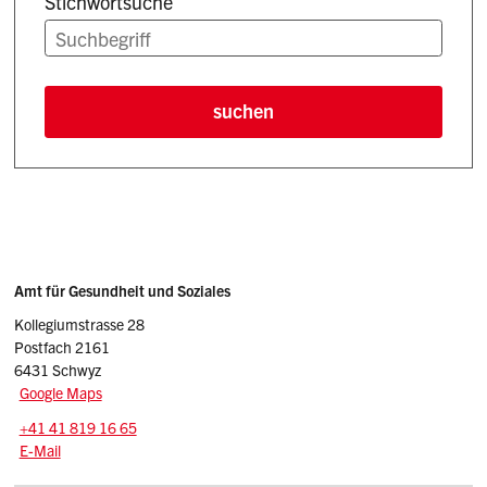
Stichwortsuche
suchen
Such-Filter entfernen
Sidebar
Adresse
Amt für Gesundheit und Soziales
Kollegiumstrasse 28
Postfach 2161
6431 Schwyz
Google Maps
Tel.:
+41 41 819 16 65
E-Mail: ags
@sz.ch
E-Mail