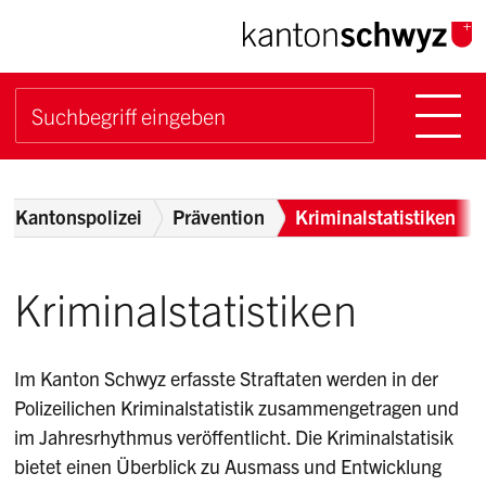
Navigieren im Kanton Sch
Schnellnavigation
Hauptn
Suche starten
Suchbegriff
Breadcrumb
Kantonspolizei
Prävention
Kriminalstatistiken
Kriminalstatistiken
Im Kanton Schwyz erfasste Straftaten werden in der
Polizeilichen Kriminalstatistik zusammengetragen und
im Jahresrhythmus veröffentlicht. Die Kriminalstatisik
bietet einen Überblick zu Ausmass und Entwicklung