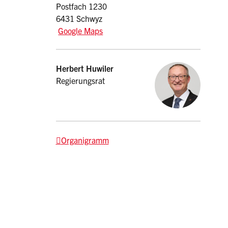
Postfach 1230
6431 Schwyz
Google Maps
Kontakt
Herbert
Huwiler
Regierungsrat
Organigramm
drucken oder teilen: