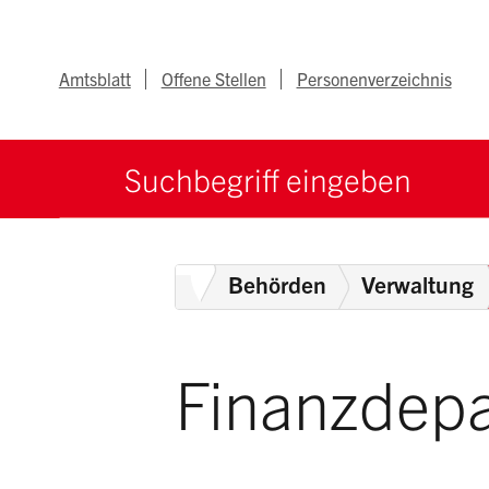
Navigieren im Ka
Schnellnavigation
Metanav
Amtsblatt
Offene Stellen
Personenverzeichnis
Suche starten
Suchbegriff
Home
Behörden
Verwaltung
Finanzdep