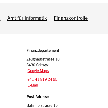
t
Amt für Informatik
Finanzkontrolle
Sidebar
Adressen
Finanzdepartement
Zeughausstrasse 10
6430 Schwyz
Google Maps
Tel.:
+41 41 819 24 95
E-Mail: fd
@sz.ch
E-Mail
Post-Adresse
Bahnhofstrasse 15