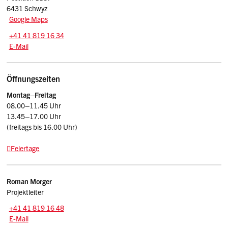
6431 Schwyz
Google Maps
Tel.:
+41 41 819 16 34
E-Mail: wirtschaftsfoerderung
@sz.ch
E-Mail
Öffnungszeiten
Montag–Freitag
08.00–11.45 Uhr
13.45–17.00 Uhr
(freitags bis 16.00 Uhr)
Feiertage
Kontakte
Roman
Morger
Projektleiter
Zentrale:
+41 41 819 16 48
E-Mail: roman.morger
@sz.ch
E-Mail