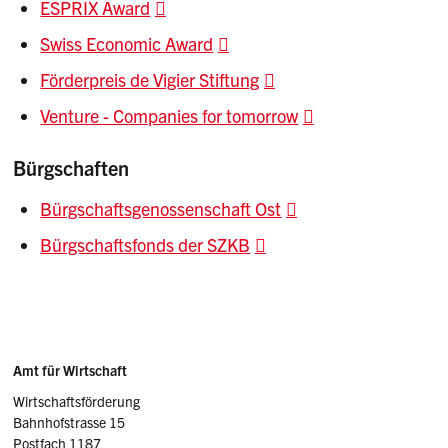
ESPRIX Award
Swiss Economic Award
Förderpreis de Vigier Stiftung
Venture - Companies for tomorrow
Bürgschaften
Bürgschaftsgenossenschaft Ost
Bürgschaftsfonds der SZKB
Sidebar
Adresse
Amt für Wirtschaft
Wirtschaftsförderung
Bahnhofstrasse 15
Postfach 1187