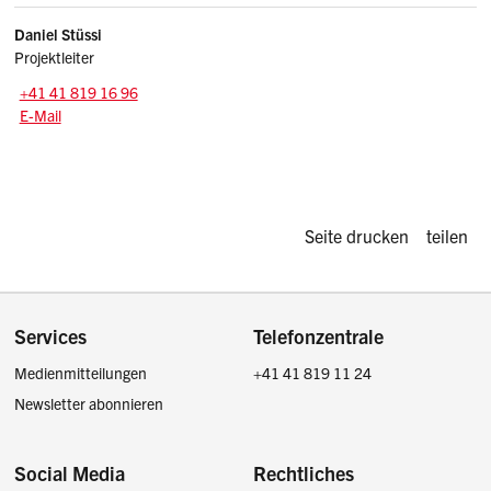
Daniel
Stüssi
Projektleiter
Zentrale:
+41 41 819 16 96
E-Mail: daniel.stuessi
@sz.ch
E-Mail
Diese Seite d
Seite drucken
teilen
Footer
Services
Telefonzentrale
Medienmitteilungen
+41 41 819 11 24
Newsletter abonnieren
Social Media
Rechtliches