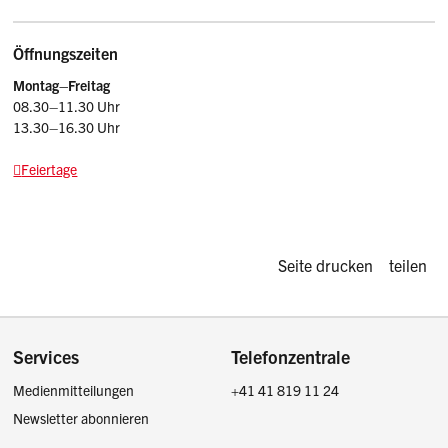
Öffnungszeiten
Montag–Freitag
08.30–11.30 Uhr
13.30–16.30 Uhr
Feiertage
Diese Seite d
Seite drucken
teilen
Footer
Services
Telefonzentrale
Medienmitteilungen
+41 41 819 11 24
Newsletter abonnieren