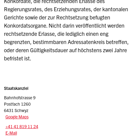
Konkordate, die rechtsetzenden Erlasse des
Regierungsrates, des Erziehungsrates, der kantonalen
Gerichte sowie der zur Rechtsetzung befugten
Konkordatsorgane. Nicht darin veröffentlicht werden
rechtsetzende Erlasse, die lediglich einen eng
begrenzten, bestimmbaren Adressatenkreis betreffen,
oder deren Gültigkeitsdauer auf höchstens zwei Jahre
befristet ist.
Sidebar
Adresse
Staatskanzlei
Bahnhofstrasse 9
Postfach 1260
6431 Schwyz
Google Maps
Tel.:
+41 41 819 11 24
E-Mail: srsz
@sz.ch
E-Mail