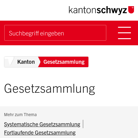
Navigieren im Kanton Sch
Schnellnavigation
Hauptn
Suche starten
Suchbegriff
Breadcrumb
Home
Kanton
Gesetzsammlung
Gesetzsammlung
Subnavigation:
Mehr zum Thema
Systematische Gesetzsammlung
Fortlaufende Gesetzsammlung