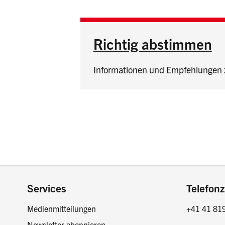
Richtig abstimmen
Informationen und Empfehlungen 
Footer
Services
Telefonz
Medienmitteilungen
+41 41 81
Newsletter abonnieren