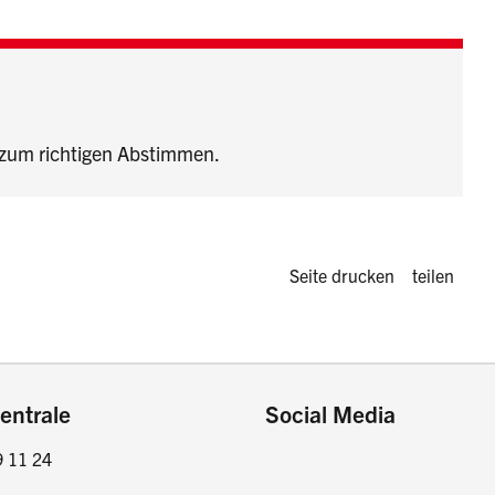
zum richtigen Abstimmen.
Diese Seite 
Seite drucken
teilen
entrale
Social Media
9 11 24
Facebook
Instagram
LinkedIn
Twitter / X