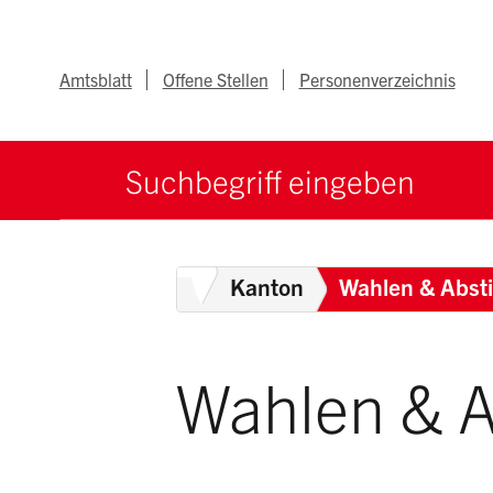
Navigieren im Ka
Schnellnavigation
Metanav
Amtsblatt
Offene Stellen
Personenverzeichnis
Suche starten
Suchbegriff
Brea
Home
Kanton
Wahlen & Abs
Wahlen & 