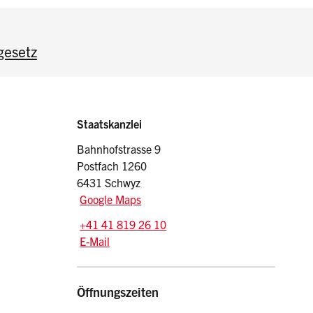
gesetz
Sidebar
Adresse
Staatskanzlei
Bahnhofstrasse 9
Postfach 1260
6431 Schwyz
Google Maps
Tel.:
+41 41 819 26 10
E-Mail: wahlen
@sz.ch
E-Mail
Öffnungszeiten