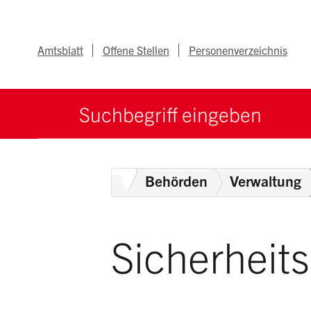
Navigieren im Ka
Schnellnavigation
Metanav
Amtsblatt
Offene Stellen
Personenverzeichnis
Suche starten
Suchbegriff
Home
Behörden
Verwaltung
Sicherheit