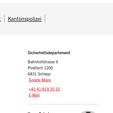
t
Kantonspolizei
Sidebar
Adresse
Sicherheitsdepartement
Bahnhofstrasse 9
Postfach 1200
6431 Schwyz
Google Maps
Tel.:
+41 41 819 20 15
E-Mail: sid
@sz.ch
E-Mail
Kontakt