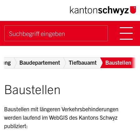
Navigieren im Kanton Sch
Schnellnavigation
Hauptn
Suche starten
Suchbegriff
Breadcrumb
tung
Baudepartement
Tiefbauamt
Baustellen
Baustellen
Baustellen mit längeren Verkehrsbehinderungen
werden laufend im WebGIS des Kantons Schwyz
publiziert: