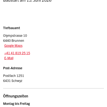
Sidebar
Adressen
Tiefbauamt
Olympstrasse 10
6440 Brunnen
Google Maps
Tel.:
+41 41 819 25 15
E-Mail: tba
@sz.ch
E-Mail
Post-Adresse
Postfach 1251
6431 Schwyz
Öffnungszeiten
Montag bis Freitag