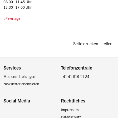
08.00–11.45 Uhr
13.30–17.00 Uhr
Feiertage
Diese Seite d
Seite drucken
teilen
Footer
Services
Telefonzentrale
Medienmitteilungen
+41 41 819 11 24
Newsletter abonnieren
Social Media
Rechtliches
Impressum
Facebook
Instagram
LinkedIn
Twitter / X
Datenschutz