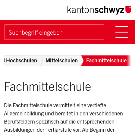
Navigieren im Kanton Sch
Schnellnavigation
Hauptn
Suche starten
Suchbegriff
Breadcrumb
und Hochschulen
Mittelschulen
Fachmittelschule
Fachmittelschule
Die Fachmittelschule vermittelt eine vertiefte
Allgemeinbildung und bereitet in den verschiedenen
Berufsfeldern spezifisch auf die entsprechenden
Ausbildungen der Tertiärstufe vor. Ab Beginn der