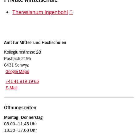
Theresianum Ingenbohl
Sidebar
Adresse
Amt für Mittel- und Hochschulen
Kollegiumstrasse 28
Postfach 2195
6431 Schwyz
Google Maps
Tel.:
+41 41 819 19 65
E-Mail: amh
@sz.ch
E-Mail
Öffnungszeiten
Montag–Donnerstag
08.00–11.45 Uhr
13.30–17.00 Uhr