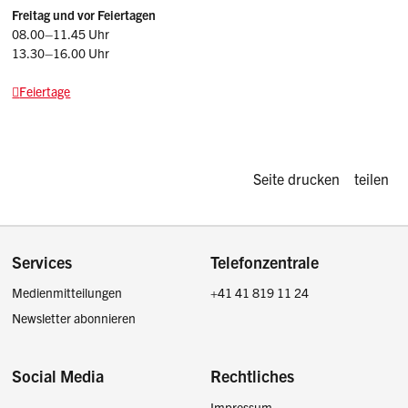
Freitag und vor Feiertagen
08.00–11.45 Uhr
13.30–16.00 Uhr
Feiertage
Diese Seite d
Seite drucken
teilen
Footer
Services
Telefonzentrale
Medienmitteilungen
+41 41 819 11 24
Newsletter abonnieren
Social Media
Rechtliches
Impressum