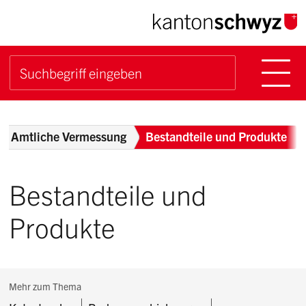
Navigieren im Kanton Sch
Schnellnavigation
Hauptn
Suche starten
Suchbegriff
Breadcrumb
Amtliche Vermessung
Bestandteile und Produkte
Bestandteile und
Produkte
Subnavigation:
Mehr zum Thema