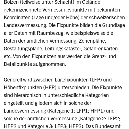
Bolzen (teilweise unter Schacht) im Gelände
Bodenbedeckung (Gebäude, Acker/Wiese,
gekennzeichnete Vermessungspunkte mit bekannten
Wald, Gewässer, Verkehrswege, ...)
Koordinaten (Lage und/oder Höhe) der schweizerischen
Einzelobjekte (Mauern, Gleisachsen,
Landesvermessung. Die Fixpunkte bilden die Grundlage
Hochspannungsleitungen, Seilbahnen, ...)
aller Daten mit Raumbezug, wie beispielsweise die
Höhen (Digitales Geländemodell)
Daten der amtlichen Vermessung, Zonenpläne,
Gestaltungspläne, Leitungskataster, Gefahrenkarten
Nomenklatur (Orts- und Flurnamen)
etc. Von den Fixpunkten aus werden die Grenz- und
Liegenschaften (Grundstücke sowie
Detailpunkte aufgenommen.
selbständige und dauernde Rechte)
Rohrleitungen (Leitungen gemäss eidgen.
Generell wird zwischen Lagefixpunkten (LFP) und
Rohrleitungsgesetz, z. B. Gas)
Höhenfixpunkten (HFP) unterschieden. Die Fixpunkte
sind hierarchisch in unterschiedliche Kategorien
Hoheitsgrenzen
eingeteilt und gliedern sich in solche der
Dauernde Bodenverschiebungen
Landesvermessung (Kategorie 1: LFP1; HFP1) und
Gebäudeadressen
solche der amtlichen Vermessung (Kategorie 2: LFP2;
HFP2 und Kategorie 3: LFP3; HFP3). Das Bundesamt
Administrative Einteilung (Planeinteilung,