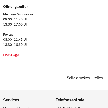
Öffnungszeiten
Montag–Donnerstag
08.00–11.45 Uhr
13.30–17.00 Uhr
Freitag
08.00–11.45 Uhr
13.30–16.30 Uhr
Feiertage
Diese Seite d
Seite drucken
teilen
Footer
Services
Telefonzentrale
Medienmitteilungen
+41 41 819 11 24