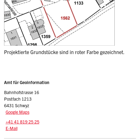
Projektierte Grundstücke sind in roter Farbe gezeichnet.
Sidebar
Adresse
Amt für Geoinformation
Bahnhofstrasse 16
Postfach 1213
6431 Schwyz
Google Maps
Tel.:
+41 41 819 25 25
E-Mail: agi
@sz.ch
E-Mail