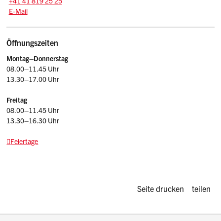
+41 41 819 25 25
E-Mail: agi
@sz.ch
E-Mail
Öffnungszeiten
Montag–Donnerstag
08.00–11.45 Uhr
13.30–17.00 Uhr
Freitag
08.00–11.45 Uhr
13.30–16.30 Uhr
Feiertage
Diese Seite d
Seite drucken
teilen