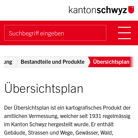
Navigieren im Kanton Sch
Schnellnavigation
Hauptn
Suche starten
Suchbegriff
Breadcrumb
ssung
Bestandteile und Produkte
Übersichtsplan
Übersichtsplan
Der Übersichtsplan ist ein kartografisches Produkt der
amtlichen Vermessung, welcher seit 1931 regelmässig
im Kanton Schwyz hergestellt wurde. Er enthält
Gebäude, Strassen und Wege, Gewässer, Wald,