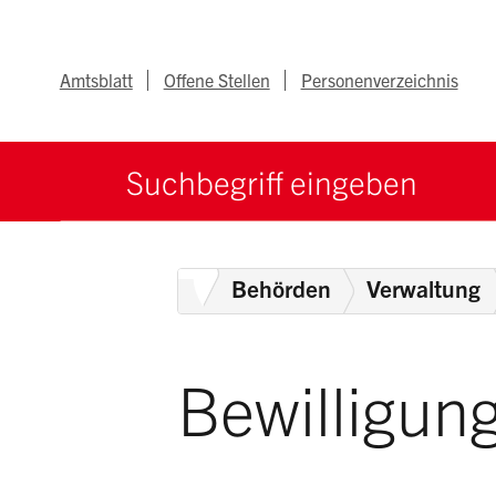
Navigieren im Ka
Schnellnavigation
Metanav
Amtsblatt
Offene Stellen
Personenverzeichnis
Suche starten
Suchbegriff
Home
Behörden
Verwaltung
Bewilligun