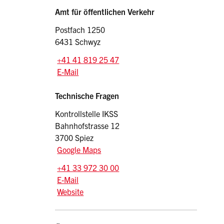
Sidebar
Adressen
Amt für öffentlichen Verkehr
Postfach 1250
6431 Schwyz
Tel.:
+41 41 819 25 47
E-Mail: oev
@sz.ch
E-Mail
Technische Fragen
Kontrollstelle IKSS
Bahnhofstrasse 12
3700 Spiez
Google Maps
Tel.:
+41 33 972 30 00
E-Mail: info
@ikss.ch
E-Mail
Website