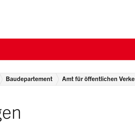
nton Schwyz
Baudepartement
Amt für öffentlichen Verke
gen