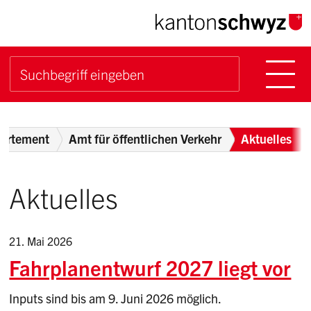
Navigieren im Kanton Sch
Schnellnavigation
Hauptn
Suche starten
Suchbegriff
Breadcrumb
artement
Amt für öffentlichen Verkehr
Aktuelles
Aktuelles
21. Mai 2026
Fahrplanentwurf 2027 liegt vor
Inputs sind bis am 9. Juni 2026 möglich.