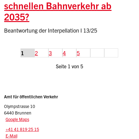
schnellen Bahnverkehr ab
2035?
Beantwortung der Interpellation I 13/25
weiter
Ende
1
2
3
4
5
Seite 1 von 5
Sidebar
Adressen
Amt für öffentlichen Verkehr
Olympstrasse 10
6440 Brunnen
Google Maps
Tel.:
+41 41 819 25 15
E-Mail: oev
@sz.ch
E-Mail