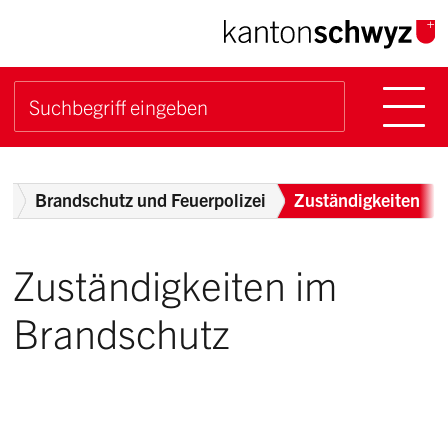
Navigieren im Kanton Sch
Schnellnavigation
Hauptn
Suche starten
Suchbegriff
Breadcrumb
z
Brandschutz und Feuerpolizei
Zuständigkeiten
Zuständigkeiten im
Brandschutz