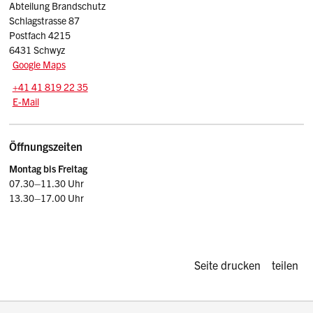
Abteilung Brandschutz
Schlagstrasse 87
Postfach 4215
6431 Schwyz
Google Maps
Tel.:
+41 41 819 22 35
E-Mail: brandschutz
@sz.ch
E-Mail
Öffnungszeiten
Montag bis Freitag
07.30–11.30 Uhr
13.30–17.00 Uhr
Diese Seite d
Seite drucken
teilen