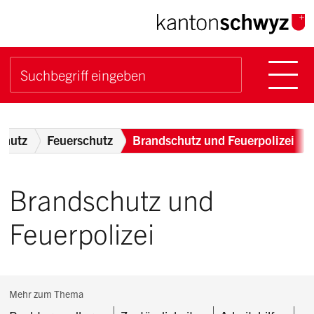
Navigieren im Kanton Sch
Schnellnavigation
Hauptn
Suche starten
Suchbegriff
Breadcrumb
schutz
Feuerschutz
Brandschutz und Feuerpolizei
Brandschutz und
Feuerpolizei
Subnavigation:
Mehr zum Thema