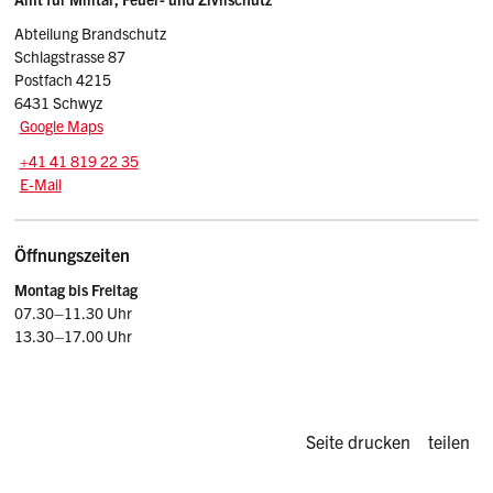
Sidebar
weitere Informationen zu Brandschutzthemen.
Abteilung Brandschutz
Warenlagerung in Parkings
Schlagstrasse 87
brandschutznachweis.ch
Es brennt - was tun?
Postfach 4215
6431 Schwyz
Die Feuerwehr Koordination Schweiz vertritt alle
Google Maps
26 Kantone und das Fürstentum Liechtenstein
Tel.:
+41 41 819 22 35
E-Mail: brandschutz
@sz.ch
E-Mail
und ist Ansprechstelle für alle nationalen
Feuerwehrfragen. Sie hat Richtlinien zu
Feuerwehrzufahrten, Bewegungs- und
Öffnungszeiten
Stellflächen, zur Versorgung mit Löschwasser
Montag bis Freitag
sowie zu Orientierungsplänen erlassen.
07.30–11.30 Uhr
13.30–17.00 Uhr
FKS Feuerwehrkoordination Schweiz
Diese Seite d
Seite drucken
teilen