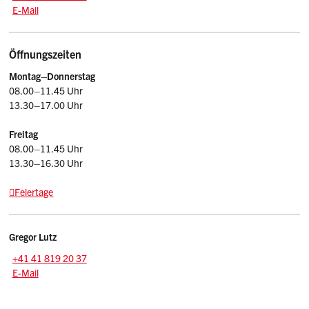
E-Mail: afu
@sz.ch
E-Mail
Öffnungszeiten
Montag–Donnerstag
08.00–11.45 Uhr
13.30–17.00 Uhr
Freitag
08.00–11.45 Uhr
13.30–16.30 Uhr
Feiertage
Kontakt
Gregor
Lutz
Zentrale:
+41 41 819 20 37
E-Mail: gregor.lutz
@sz.ch
E-Mail