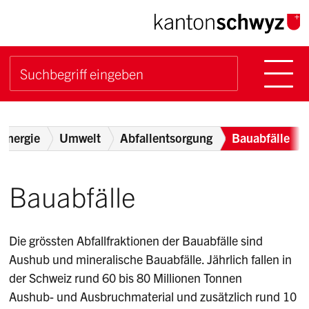
Navigieren im Kanton Sch
Schnellnavigation
Hauptn
Suche starten
Suchbegriff
Breadcrumb
Energie
Umwelt
Abfallentsorgung
Bauabfälle
Bauabfälle
Die grössten Abfallfraktionen der Bauabfälle sind
Aushub und mineralische Bauabfälle. Jährlich fallen in
der Schweiz rund 60 bis 80 Millionen Tonnen
Aushub- und Ausbruchmaterial und zusätzlich rund 10