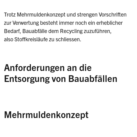
Trotz Mehrmuldenkonzept und strengen Vorschriften
zur Verwertung besteht immer noch ein erheblicher
Bedarf, Bauabfälle dem Recycling zuzuführen,
also Stoffkreisläufe zu schliessen.
Anforderungen an die
Entsorgung von Bauabfällen
Der Bundesrat hat die
Verordnung über die
Vermeidung und Entsorgung von Abfällen
(Abfallverordnung, VVEA)
per 1. Januar 2016
Mehrmuldenkonzept
in Kraft gesetzt. Diese Verordnung ersetzte die
Technische Verordnung über Abfälle (TVA). Das
Die sachgerechte Entsorgung von Bauabfällen
Hauptziel der Verordnungsrevision war die