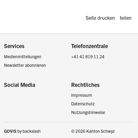
Diese Seite d
Seite drucken
teilen
Footer
Services
Telefonzentrale
Medienmitteilungen
+41 41 819 11 24
Newsletter abonnieren
Social Media
Rechtliches
Impressum
Facebook
Instagram
LinkedIn
Twitter / X
Datenschutz
Nutzungshinweise
GOViS
by
backslash
© 2026 Kanton Schwyz