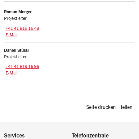
Kontakte
Roman
Morger
Projektleiter
Zentrale:
+41 41 819 16 48
E-Mail: roman.morger
@sz.ch
E-Mail
Daniel
Stüssi
Projektleiter
Zentrale:
+41 41 819 16 96
E-Mail: daniel.stuessi
@sz.ch
E-Mail
Diese Seite d
Seite drucken
teilen
Services
Telefonzentrale