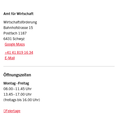
Sidebar
Adresse
Amt für Wirtschaft
Wirtschaftsförderung
Bahnhofstrasse 15
Postfach 1187
6431 Schwyz
Google Maps
Tel.:
+41 41 819 16 34
E-Mail: wirtschaftsfoerderung
@sz.ch
E-Mail
Öffnungszeiten
Montag–Freitag
08.00–11.45 Uhr
13.45–17.00 Uhr
(freitags bis 16.00 Uhr)
Feiertage