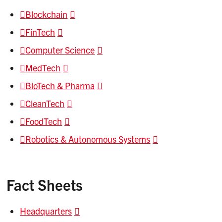
Blockchain
FinTech
Computer Science
MedTech
BioTech & Pharma
CleanTech
FoodTech
Robotics & Autonomous Systems
Fact Sheets
Headquarters