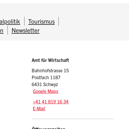
lpolitik
Tourismus
in
Newsletter
Sidebar
Adresse
Amt für Wirtschaft
Bahnhofstrasse 15
Postfach 1187
6431 Schwyz
Google Maps
Tel.:
+41 41 819 16 34
E-Mail: awi
@sz.ch
E-Mail