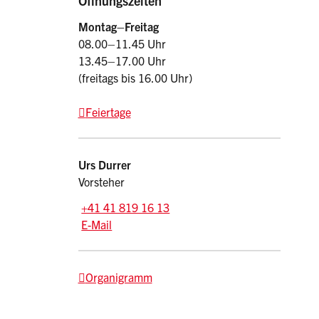
Öffnungszeiten
Montag–Freitag
08.00–11.45 Uhr
13.45–17.00 Uhr
(freitags bis 16.00 Uhr)
Feiertage
Kontakt
Urs
Durrer
Vorsteher
Tel.:
+41 41 819 16 13
E-Mail: urs.durrer
@sz.ch
E-Mail
Organigramm