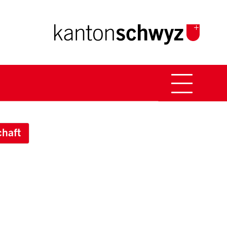
Hauptna
rumb
chaft