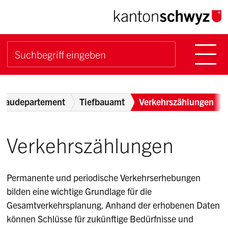
Navigieren im Kanton Sch
Schnellnavigation
Hauptn
Suche starten
Suchbegriff
Breadcrumb
Baudepartement
Tiefbauamt
Verkehrszählungen
Verkehrszählungen
Permanente und periodische Verkehrserhebungen
bilden eine wichtige Grundlage für die
Gesamtverkehrsplanung. Anhand der erhobenen Daten
können Schlüsse für zukünftige Bedürfnisse und