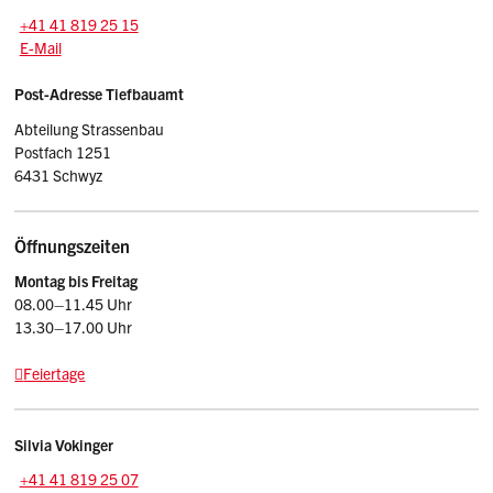
Tel.:
+41 41 819 25 15
E-Mail: tba
@sz.ch
E-Mail
Post-Adresse Tiefbauamt
Abteilung Strassenbau
Postfach 1251
6431 Schwyz
Öffnungszeiten
Montag bis Freitag
08.00–11.45 Uhr
13.30–17.00 Uhr
Feiertage
Kontakt
Silvia
Vokinger
Tel.:
+41 41 819 25 07