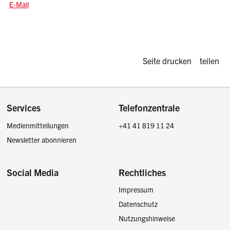
E-Mail: silvia.vokinger
@sz.ch
E-Mail
Diese Seite d
Seite drucken
teilen
Footer
Services
Telefonzentrale
Medienmitteilungen
+41 41 819 11 24
Newsletter abonnieren
Social Media
Rechtliches
Impressum
Facebook
Instagram
LinkedIn
Twitter / X
Datenschutz
Nutzungshinweise