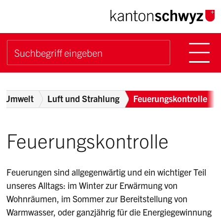
Navigieren im Kanton Sch
Schnellnavigation
Hauptn
Suche starten
Suchbegriff
Breadcrumb
Umwelt
Luft und Strahlung
Feuerungskontrolle
Feuerungskontrolle
Feuerungen sind allgegenwärtig und ein wichtiger Teil
unseres Alltags: im Winter zur Erwärmung von
Wohnräumen, im Sommer zur Bereitstellung von
Warmwasser, oder ganzjährig für die Energiegewinnung