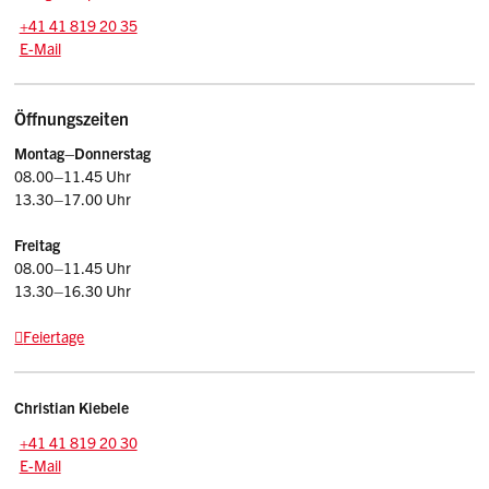
Tel.:
+41 41 819 20 35
E-Mail: afu
@sz.ch
E-Mail
Öffnungszeiten
Montag–Donnerstag
08.00–11.45 Uhr
13.30–17.00 Uhr
Freitag
08.00–11.45 Uhr
13.30–16.30 Uhr
Feiertage
Kontakt
Christian
Kiebele
Zentrale:
+41 41 819 20 30
E-Mail: christian.kiebele
@sz.ch
E-Mail