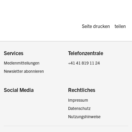
Diese Seite d
Seite drucken
teilen
Footer
Services
Telefonzentrale
Medienmitteilungen
+41 41 819 11 24
Newsletter abonnieren
Social Media
Rechtliches
Impressum
Facebook
Instagram
LinkedIn
Twitter / X
Datenschutz
Nutzungshinweise