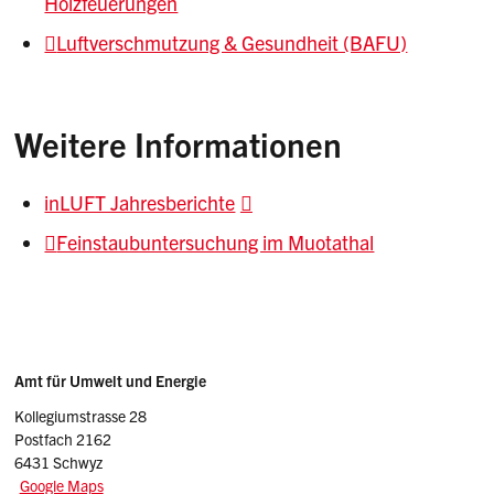
Holzfeuerungen
Luftverschmutzung & Gesundheit (BAFU)
Weitere Informationen
inLUFT Jahresberichte
Feinstaubuntersuchung im Muotathal
Sidebar
Adresse
Amt für Umwelt und Energie
Kollegiumstrasse 28
Postfach 2162
6431 Schwyz
Google Maps