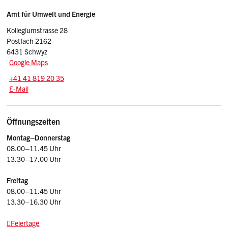
Sidebar
Adresse
Amt für Umwelt und Energie
Kollegiumstrasse 28
Postfach 2162
6431 Schwyz
Google Maps
Tel.:
+41 41 819 20 35
E-Mail: afu
@sz.ch
E-Mail
Öffnungszeiten
Montag–Donnerstag
08.00–11.45 Uhr
13.30–17.00 Uhr
Freitag
08.00–11.45 Uhr
13.30–16.30 Uhr
Feiertage