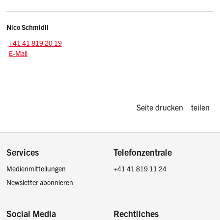
Kontakt
Nico
Schmidli
Zentrale:
+41 41 819 20 19
E-Mail: nico.schmidli
@sz.ch
E-Mail
Diese Seite d
Seite drucken
teilen
Footer
Services
Telefonzentrale
Medienmitteilungen
+41 41 819 11 24
Newsletter abonnieren
Social Media
Rechtliches