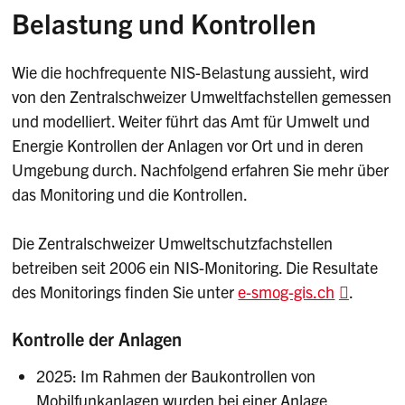
festgelegt. Er muss überall, wo sich Menschen
möglicherweise biologische Wirkungen
Belastung und Kontrollen
für kurze Zeit aufhalten können, eingehalten
auftreten. Da diese Effekte noch nicht genügend
werden und berücksichtigt die Strahlung von
quantifiziert werden können, hat man den
Wie die hochfrequente NIS-Belastung aussieht, wird
allen vergleichbaren Anlagen summarisch.
vorsorglichen Anlagegrenzwert definiert, welcher
von den Zentralschweizer Umweltfachstellen gemessen
den Menschen vor schädlichen oder lästigen
und modelliert. Weiter führt das Amt für Umwelt und
Auswirkungen schützen soll. Der
Energie Kontrollen der Anlagen vor Ort und in deren
Anlagegrenzwert muss überall dort, wo sich
Umgebung durch. Nachfolgend erfahren Sie mehr über
Menschen über längere Zeit aufhalten, und für
das Monitoring und die Kontrollen.
jede Anlage separat eingehalten werden.
Die Zentralschweizer Umweltschutzfachstellen
betreiben seit 2006 ein NIS-Monitoring. Die Resultate
des Monitorings finden Sie unter
e-smog-gis.ch
.
Kontrolle der Anlagen
2025: Im Rahmen der Baukontrollen von
Mobilfunkanlagen wurden bei einer Anlage