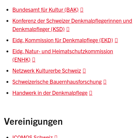
Bundesamt für Kultur (BAK)
KGS
Schweizerisches Inventar der
Kulturgüter
Konferenz der Schweizer Denkmalpflegerinnen und
Denkmalpfleger (KSD)
ICOMOS
Liste historischer Gärten und
Anlagen der Schweiz
Eidg. Kommission für Denkmalpflege (EKD)
KDM
Kunstdenkmäler der Schweiz
Eidg. Natur- und Heimatschutzkommission
(ENHK)
HOBIM
Inventar der militärischen
Hochbauten
Netzwerk Kulturerbe Schweiz
Schweizerische Bauernhausforschung
Handwerk in der Denkmalpflege
Vereinigungen
ICOMOS Schweiz