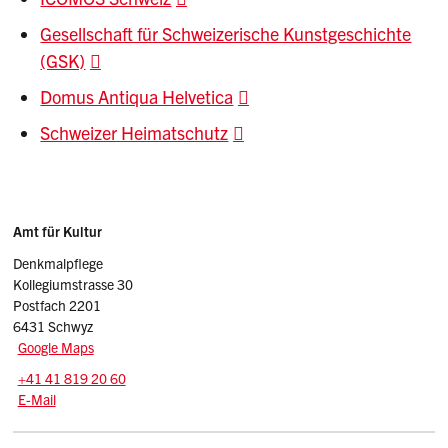
Gesellschaft für Schweizerische Kunstgeschichte
(GSK)
Domus Antiqua Helvetica
Schweizer Heimatschutz
Sidebar
Adresse
Amt für Kultur
Denkmalpflege
Kollegiumstrasse 30
Postfach 2201
6431 Schwyz
Google Maps
Tel.:
+41 41 819 20 60
E-Mail: Denkmalpflege
@sz.ch
E-Mail