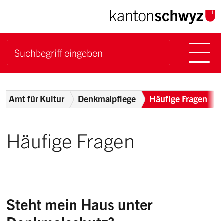
Navigieren im Kanton Sch
Schnellnavigation
Hauptn
Suche starten
Suchbegriff
Breadcrumb
Amt für Kultur
Denkmalpflege
Häufige Fragen
Häufige Fragen
Steht mein Haus unter