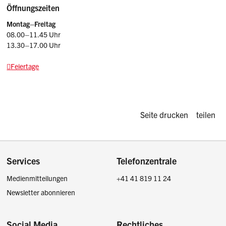
Öffnungszeiten
Montag–Freitag
08.00–11.45 Uhr
13.30–17.00 Uhr
Feiertage
Diese Seite d
Seite drucken
teilen
Footer
Services
Telefonzentrale
Medienmitteilungen
+41 41 819 11 24
Newsletter abonnieren
Social Media
Rechtliches