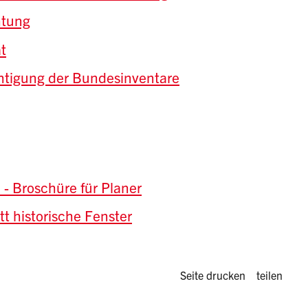
htung
t
htigung der Bundesinventare
 - Broschüre für Planer
tt historische Fenster
Diese Seite 
Seite drucken
teilen