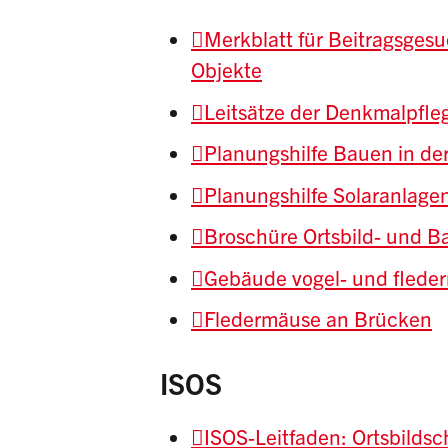
Merkblatt für Beitragsges
Objekte
Leitsätze der Denkmalpfle
Planungshilfe Bauen in de
Planungshilfe Solaranlage
Broschüre Ortsbild- und B
Gebäude vogel- und fleder
Fledermäuse an Brücken
ISOS
ISOS-Leitfaden: Ortsbilds