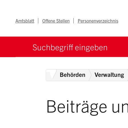
Navigieren im Ka
Schnellnavigation
Metanav
Amtsblatt
Offene Stellen
Personenverzeichnis
Suche starten
Suchbegriff
Home
Behörden
Verwaltung
Beiträge u