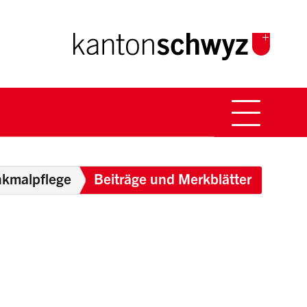
Hauptna
Breadcrumb
kmalpflege
Beiträge und Merkblätter