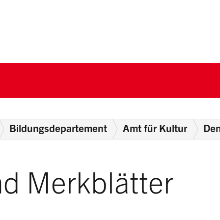
nton Schwyz
Bildungsdepartement
Amt für Kultur
Den
nd Merkblätter