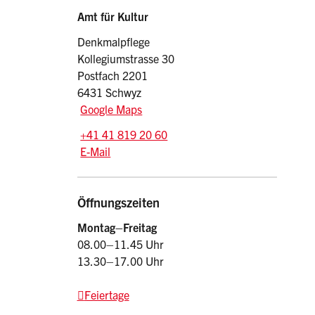
Sidebar
Adresse
Amt für Kultur
Denkmalpflege
Kollegiumstrasse 30
Postfach 2201
6431 Schwyz
Google Maps
Tel.:
+41 41 819 20 60
E-Mail: Denkmalpflege
@sz.ch
E-Mail
Öffnungszeiten
Montag–Freitag
08.00–11.45 Uhr
13.30–17.00 Uhr
Feiertage