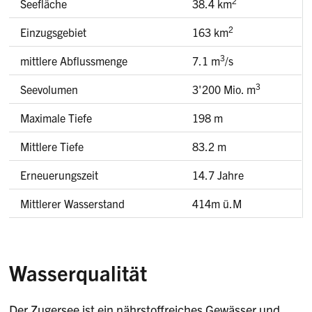
2
Seefläche
38.4 km
2
Einzugsgebiet
163 km
3
mittlere Abflussmenge
7.1 m
/s
3
Seevolumen
3'200 Mio. m
Maximale Tiefe
198 m
Mittlere Tiefe
83.2 m
Erneuerungszeit
14.7 Jahre
Mittlerer Wasserstand
414m ü.M
Wasserqualität
Der Zugersee ist ein nährstoffreiches Gewässer und