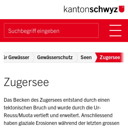
Navigieren im Kanton Sch
Schnellnavigation
Hauptn
Suche starten
Suchbegriff
Breadcrumb
 für Gewässer
Gewässerschutz
Seen
Zugersee
Zugersee
Das Becken des Zugersees entstand durch einen
tektonischen Bruch und wurde durch die Ur-
Reuss/Muota vertieft und erweitert. Anschliessend
haben glaziale Erosionen während der letzten grossen