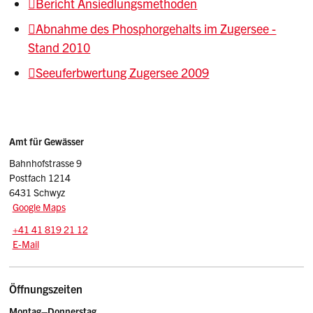
Bericht Ansiedlungsmethoden
Abnahme des Phosphorgehalts im Zugersee -
Stand 2010
Seeuferbwertung Zugersee 2009
Sidebar
Adresse
Amt für Gewässer
Bahnhofstrasse 9
Postfach 1214
6431 Schwyz
Google Maps
Tel.:
+41 41 819 21 12
E-Mail: afg
@sz.ch
E-Mail
Öffnungszeiten
Montag–Donnerstag