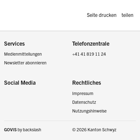
Diese Seite d
Seite drucken
teilen
Footer
Services
Telefonzentrale
Medienmitteilungen
+41 41 819 11 24
Newsletter abonnieren
Social Media
Rechtliches
Impressum
Facebook
Instagram
LinkedIn
Twitter / X
Datenschutz
Nutzungshinweise
GOViS
by
backslash
© 2026 Kanton Schwyz