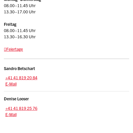
08.00–11.45 Uhr
13.30–17.00 Uhr
Freitag
08.00–11.45 Uhr
13.30–16.30 Uhr
Feiertage
Kontakte
Sandro
Betschart
Tel.:
+41 41 819 20 84
E-Mail: sandro.betschart
@sz.ch
E-Mail
Denise
Looser
Zentrale:
+41 41 819 25 76
E-Mail: denise.looser
@sz.ch
E-Mail