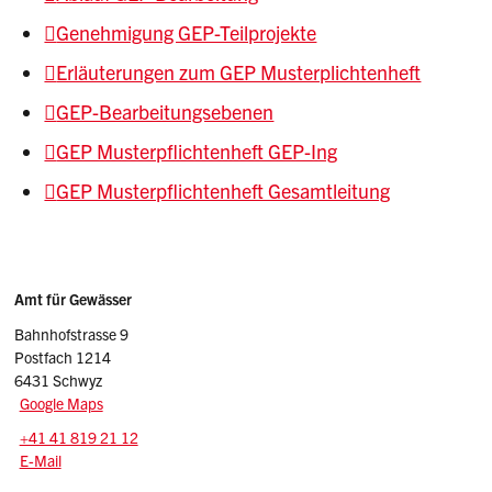
Genehmigung GEP-Teilprojekte
Erläuterungen zum GEP Musterplichtenheft
GEP-Bearbeitungsebenen
GEP Musterpflichtenheft GEP-Ing
GEP Musterpflichtenheft Gesamtleitung
Sidebar
Adresse
Amt für Gewässer
Bahnhofstrasse 9
Postfach 1214
6431 Schwyz
Google Maps
Tel.:
+41 41 819 21 12
E-Mail: afg
@sz.ch
E-Mail