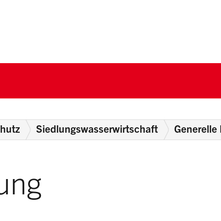
nton Schwyz
hutz
Siedlungswasserwirtschaft
Generelle
ung