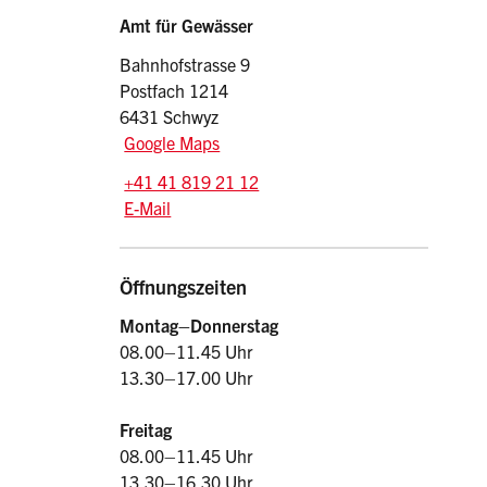
Sidebar
Adresse
Amt für Gewässer
Bahnhofstrasse 9
Postfach 1214
6431 Schwyz
Google Maps
Tel.:
+41 41 819 21 12
E-Mail: afg
@sz.ch
E-Mail
Öffnungszeiten
Montag–Donnerstag
08.00–11.45 Uhr
13.30–17.00 Uhr
Freitag
08.00–11.45 Uhr
13.30–16.30 Uhr