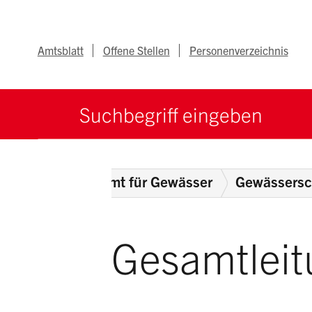
Navigieren im Ka
Schnellnavigation
Metanav
Amtsblatt
Offene Stellen
Personenverzeichnis
Suche starten
Suchbegriff
epartement
Amt für Gewässer
Gewässersc
Gesamtleit