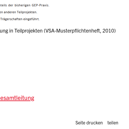
tung in Teilprojekten (VSA-Musterpflichtenheft, 2010)
Gesamtleitung
Diese Seite 
Seite drucken
teilen