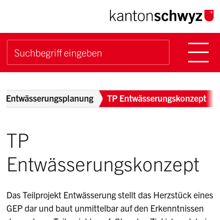
Navigieren im Kanton Sch
Schnellnavigation
Hauptn
Suche starten
Suchbegriff
Breadcrumb
le Entwässerungsplanung
TP Entwässerungskonzept
TP
Entwässerungskonzept
Das Teilprojekt Entwässerung stellt das Herzstück eines
GEP dar und baut unmittelbar auf den Erkenntnissen