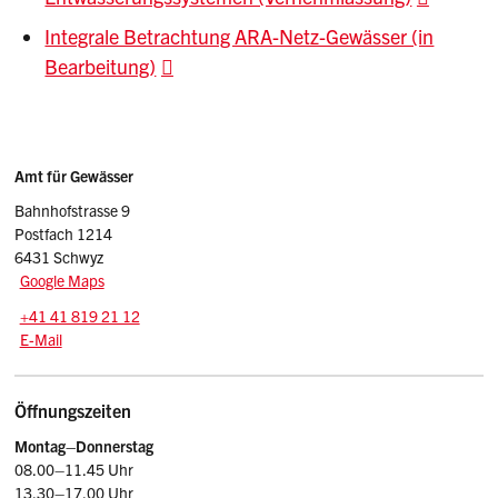
Integrale Betrachtung ARA-Netz-Gewässer (in
Bearbeitung)
Sidebar
Adresse
Amt für Gewässer
Bahnhofstrasse 9
Postfach 1214
6431 Schwyz
Google Maps
Tel.:
+41 41 819 21 12
E-Mail: afg
@sz.ch
E-Mail
Öffnungszeiten
Montag–Donnerstag
08.00–11.45 Uhr
13.30–17.00 Uhr