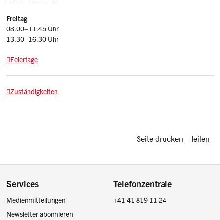
Freitag
08.00–11.45 Uhr
13.30–16.30 Uhr
Feiertage
Zuständigkeiten
Diese Seite d
Seite drucken
teilen
Footer
Services
Telefonzentrale
Medienmitteilungen
+41 41 819 11 24
Newsletter abonnieren