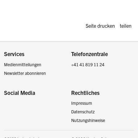
Diese Seite d
Seite drucken
teilen
Footer
Services
Telefonzentrale
Medienmitteilungen
+41 41 819 11 24
Newsletter abonnieren
Social Media
Rechtliches
Impressum
Facebook
Instagram
LinkedIn
Twitter / X
Datenschutz
Nutzungshinweise