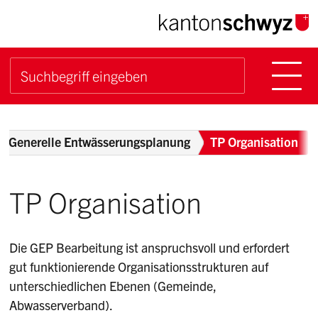
Navigieren im Kanton Sch
Schnellnavigation
Hauptn
Suche starten
Suchbegriff
Breadcrumb
Generelle Entwässerungsplanung
TP Organisation
TP Organisation
Die GEP Bearbeitung ist anspruchsvoll und erfordert
gut funktionierende Organisationsstrukturen auf
unterschiedlichen Ebenen (Gemeinde,
Abwasserverband).