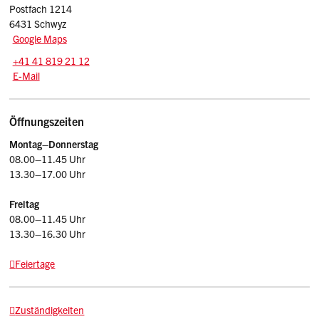
Postfach 1214
6431 Schwyz
Google Maps
Tel.:
+41 41 819 21 12
E-Mail: afg
@sz.ch
E-Mail
Öffnungszeiten
Montag–Donnerstag
08.00–11.45 Uhr
13.30–17.00 Uhr
Freitag
08.00–11.45 Uhr
13.30–16.30 Uhr
Feiertage
Zuständigkeiten