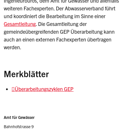
Ingenieurbüros, dem Amt für Gewässer und allenfalls
weiteren Fachexperten. Der Abwasserverband führt
und koordiniert die Bearbeitung im Sinne einer
Gesamtleitung
. Die Gesamtleitung der
gemeindeübergreifenden GEP Überarbeitung kann
auch an einen externen Fachexperten übertragen
werden.
Merkblätter
Überarbeitungszyklen GEP
Sidebar
Adresse
Amt für Gewässer
Bahnhofstrasse 9