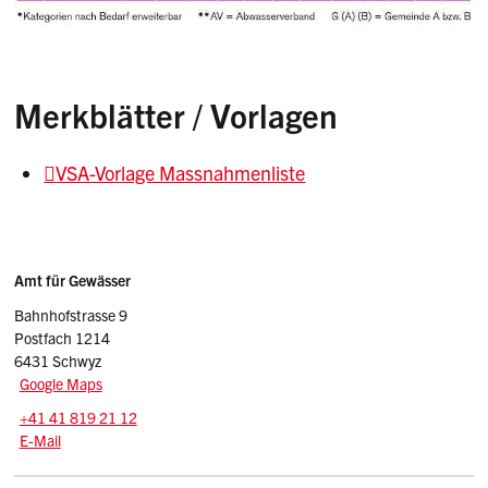
Merkblätter / Vorlagen
VSA-Vorlage Massnahmenliste
Sidebar
Adresse
Amt für Gewässer
Bahnhofstrasse 9
Postfach 1214
6431 Schwyz
Google Maps
Tel.:
+41 41 819 21 12
E-Mail: afg
@sz.ch
E-Mail