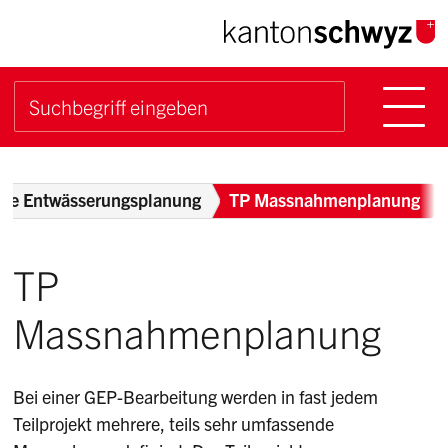
Navigieren im Kanton Sch
Schnellnavigation
Hauptn
Suche starten
Suchbegriff
Breadcrumb
lle Entwässerungsplanung
TP Massnahmenplanung
TP
Massnahmenplanung
Bei einer GEP-Bearbeitung werden in fast jedem
Teilprojekt mehrere, teils sehr umfassende