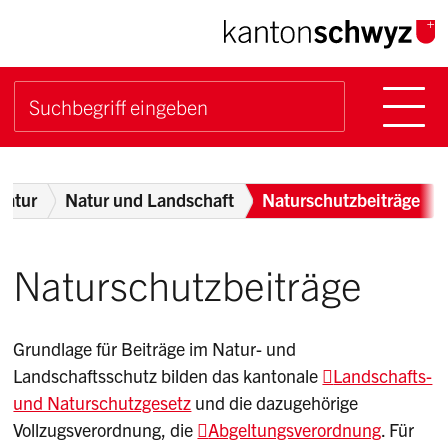
Navigieren im Kanton Sch
Schnellnavigation
Hauptn
Suche starten
Suchbegriff
Breadcrumb
Natur
Natur und Landschaft
Naturschutzbeiträge
Naturschutzbeiträge
Grundlage für Beiträge im Natur- und
Landschaftsschutz bilden das kantonale
Landschafts-
und Naturschutzgesetz
und die dazugehörige
Vollzugsverordnung, die
Abgeltungsverordnung
. Für