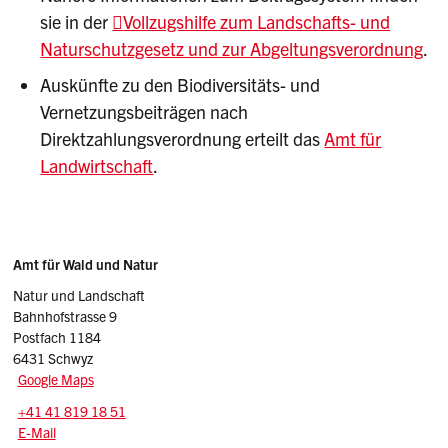
sie in der
Vollzugshilfe zum Landschafts- und
Naturschutzgesetz und zur Abgeltungsverordnung
.
Auskünfte zu den Biodiversitäts- und
Vernetzungsbeiträgen nach
Direktzahlungsverordnung erteilt das
Amt für
Landwirtschaft
.
Sidebar
Adresse
Amt für Wald und Natur
Natur und Landschaft
Bahnhofstrasse 9
Postfach 1184
6431 Schwyz
Google Maps
Tel.:
+41 41 819 18 51
E-Mail: awn
@sz.ch
E-Mail