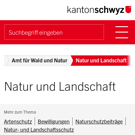
Navigieren im Kanton Sch
Schnellnavigation
Hauptn
Suche starten
Suchbegriff
Breadcrumb
nt
Amt für Wald und Natur
Natur und Landschaft
Natur und Landschaft
Subnavigation:
Mehr zum Thema
Artenschutz
Bewilligungen
Naturschutzbeiträge
Natur- und Landschaftsschutz