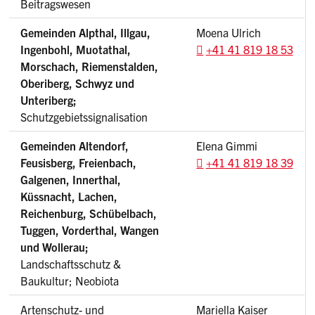
Beitragswesen
Gemeinden Alpthal, Illgau,
Moena Ulrich
Ingenbohl, Muotathal,
+41 41 819 18 53
Morschach, Riemenstalden,
Oberiberg, Schwyz und
Unteriberg;
Schutzgebietssignalisation
Gemeinden Altendorf,
Elena Gimmi
Feusisberg, Freienbach,
+41 41 819 18 39
Galgenen, Innerthal,
Küssnacht, Lachen,
Reichenburg, Schübelbach,
Tuggen, Vorderthal, Wangen
und Wollerau
;
Landschaftsschutz &
Baukultur; Neobiota
Artenschutz- und
Mariella Kaiser