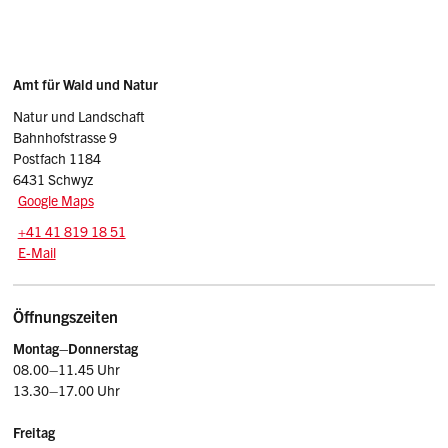
Sidebar
Adresse
Amt für Wald und Natur
Natur und Landschaft
Bahnhofstrasse 9
Postfach 1184
6431 Schwyz
Google Maps
Tel.:
+41 41 819 18 51
E-Mail: awn
@sz.ch
E-Mail
Öffnungszeiten
Montag–Donnerstag
08.00–11.45 Uhr
13.30–17.00 Uhr
Freitag