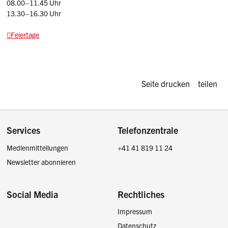
08.00–11.45 Uhr
13.30–16.30 Uhr
Feiertage
Diese Seite d
Seite drucken
teilen
Footer
Services
Telefonzentrale
Medienmitteilungen
+41 41 819 11 24
Newsletter abonnieren
Social Media
Rechtliches
Impressum
Facebook
Instagram
LinkedIn
Twitter / X
Datenschutz