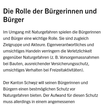
Instandstellung und des Wiederaufbaus. Dabei
wird eine Verringerung der Verletzlichkeit
Die Rolle der Bürgerinnen und
Vorsorge
Die Entscheidungsbefugnis zum Schutz der
gegenüber zukünftigen Ereignissen angestrebt.
Bürger
Bevölkerung liegt bei den Gemeinden.
Die Vorsorge umfasst alle Massnahmen, die dazu
dienen, die Auswirkungen eines
Auf dem technischen Stand der heutigen
Im Umgang mit Naturgefahren spielen die Bürgerinnen
Naturgefahrenereignisses zu begrenzen. Dazu
Überwachungs- und Warnsysteme lassen sich
und Bürger eine wichtige Rolle. Sie sind zugleich
gehören:
kritische Entwicklungen besser erfassen (24h-
Zielgruppe und Akteure. Eigenverantwortliches und
Niederschlagsprognose von Meteoschweiz, oben
umsichtiges Handeln verringern die Verletzlichkeit
Gut ausgerüstete und geschulte
links). Dadurch lässt sich der Einsatz der
gegenüber Naturgefahren (z. B. Vorsorgemassnahmen
Schadenabwehren und Zivilschutzeinheiten,
Schadenwehren (oben rechts) und
bei Bauten, ausreichender Versicherungsschutz,
Eingeübte Notfallkonzepte,
gegebenenfalls von Einheiten des Zivilschutzes
umsichtiges Verhalten bei Freizeitaktivitäten).
Überwachungs- und Warnsysteme,
oder der Armee optimieren (unten rechts).
Selbst der Einsatz von schwerem Gerät zur
Der Kanton Schwyz will seinen Bürgerinnen und
Interventionskarten als Basis für wirksame
Ereignisbewältigung kann besser gesteuert
Bürgern einen bestmöglichen Schutz vor
Massnahmen im Ereignisfall.
werden (unten links).
Naturgefahren bieten. Der Aufwand für diesen Schutz
muss allerdings in einem angemessenen