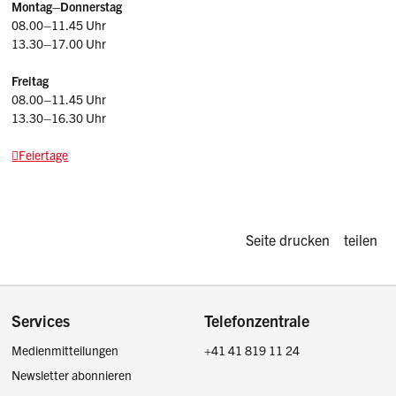
Montag–Donnerstag
08.00–11.45 Uhr
13.30–17.00 Uhr
Freitag
08.00–11.45 Uhr
13.30–16.30 Uhr
Feiertage
Diese Seite d
Seite drucken
teilen
Footer
Services
Telefonzentrale
Medienmitteilungen
+41 41 819 11 24
Newsletter abonnieren