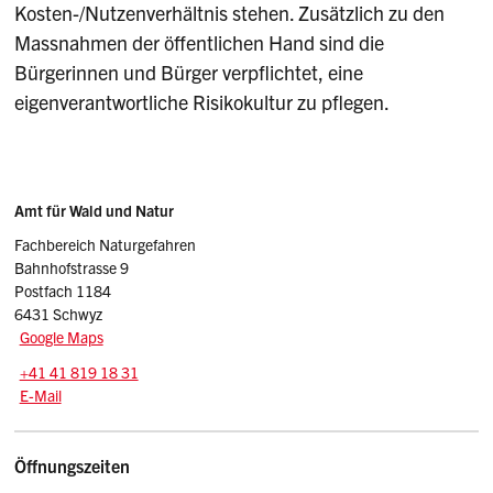
Kosten-/Nutzenverhältnis stehen. Zusätzlich zu den
Massnahmen der öffentlichen Hand sind die
Bürgerinnen und Bürger verpflichtet, eine
eigenverantwortliche Risikokultur zu pflegen.
Sidebar
Adresse
Amt für Wald und Natur
Fachbereich Naturgefahren
Bahnhofstrasse 9
Postfach 1184
6431 Schwyz
Google Maps
Tel.:
+41 41 819 18 31
E-Mail: awn
@sz.ch
E-Mail
Öffnungszeiten