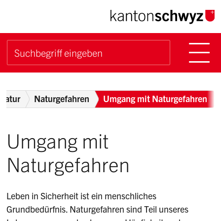
Navigieren im Kanton Sch
Schnellnavigation
Hauptn
Suche starten
Suchbegriff
Breadcrumb
Natur
Naturgefahren
Umgang mit Naturgefahren
Umgang mit
Naturgefahren
Leben in Sicherheit ist ein menschliches
Grundbedürfnis. Naturgefahren sind Teil unseres