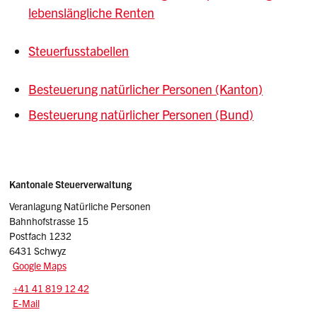
lebenslängliche Renten
Steuerfusstabellen
Besteuerung natürlicher Personen (Kanton)
Besteuerung natürlicher Personen (Bund)
Sidebar
Adresse
Kantonale Steuerverwaltung
Veranlagung Natürliche Personen
Bahnhofstrasse 15
Postfach 1232
6431 Schwyz
Google Maps
Tel.:
+41 41 819 12 42
E-Mail: np.stv
@sz.ch
E-Mail