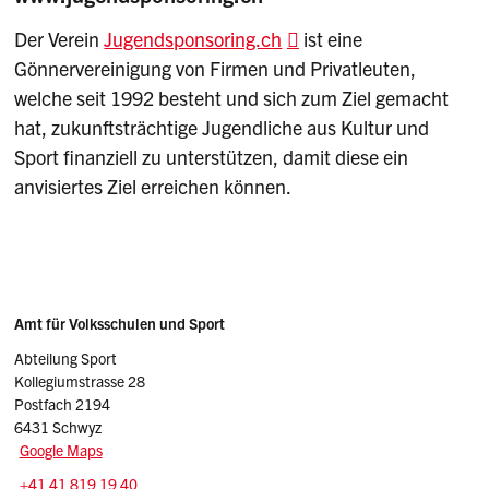
Der Verein
Jugendsponsoring.ch
ist eine
Gönnervereinigung von Firmen und Privatleuten,
welche seit 1992 besteht und sich zum Ziel gemacht
hat, zukunftsträchtige Jugendliche aus Kultur und
Sport finanziell zu unterstützen, damit diese ein
anvisiertes Ziel erreichen können.
Sidebar
Adresse
Amt für Volksschulen und Sport
Abteilung Sport
Kollegiumstrasse 28
Postfach 2194
6431 Schwyz
Google Maps
Tel.:
+41 41 819 19 40