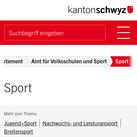
Navigieren im Kanton Sch
Schnellnavigation
Hauptn
Suche starten
Suchbegriff
Breadcrumb
partement
Amt für Volksschulen und Sport
Sport
Sport
Subnavigation:
Mehr zum Thema
Jugend+Sport
Nachwuchs- und Leistungssport
Breitensport