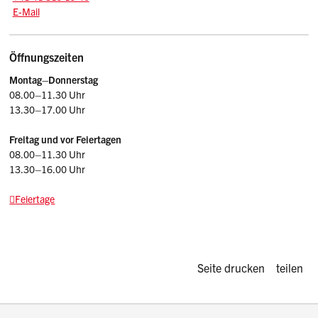
E-Mail: sport.avs
@sz.ch
E-Mail
Öffnungszeiten
Montag–
Donnerstag
08.00–11.30 Uhr
13.30–17.00 Uhr
Freitag und vor Feiertagen
08.00–11.30 Uhr
13.30–16.00 Uhr
Feiertage
Diese Seite d
Seite drucken
teilen