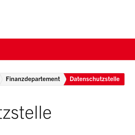
nton Schwyz
Breadcrumb
Finanzdepartement
Datenschutzstelle
zstelle