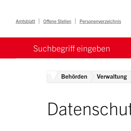
Navigieren im Ka
Schnellnavigation
Metanav
Amtsblatt
Offene Stellen
Personenverzeichnis
Suche starten
Suchbegriff
Home
Behörden
Verwaltung
Datenschut