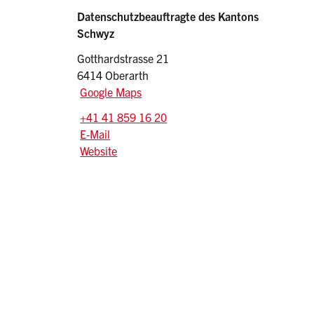
Sidebar
Adresse
Datenschutzbeauftragte des Kantons
Schwyz
Gotthardstrasse 21
6414 Oberarth
Google Maps
Tel.:
+41 41 859 16 20
E-Mail: info
@kdsb.ch
E-Mail
Website