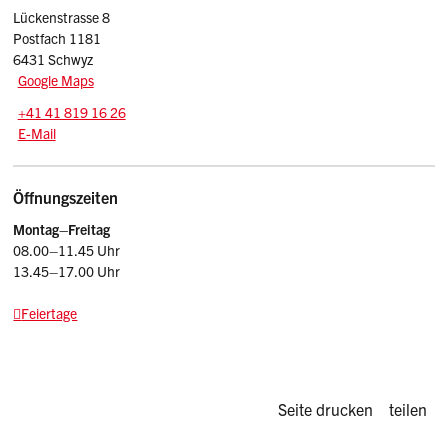
Lückenstrasse 8
Postfach 1181
6431 Schwyz
Google Maps
Tel.:
+41 41 819 16 26
E-Mail: afa
@sz.ch
E-Mail
Öffnungszeiten
Montag–Freitag
08.00–11.45 Uhr
13.45–17.00 Uhr
Feiertage
Diese Seite d
Seite drucken
teilen