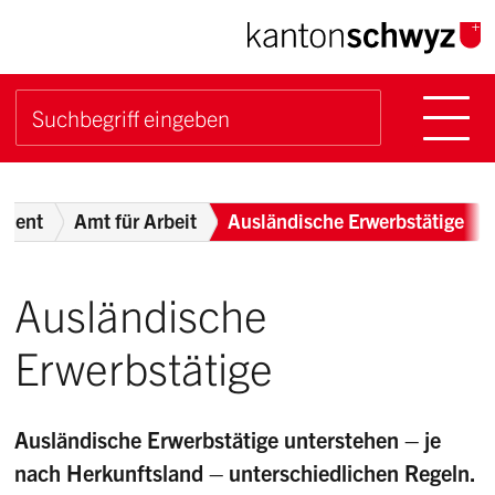
Navigieren im Kanton Sch
Schnellnavigation
Hauptn
Suche starten
Suchbegriff
Breadcrumb
ement
Amt für Arbeit
Ausländische Erwerbstätige
Ausländische
Erwerbstätige
Ausländische Erwerbstätige unterstehen – je
nach Herkunftsland – unterschiedlichen Regeln.