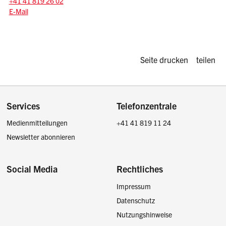
+41 41 819 26 02
E-Mail: info
@sz.ch
E-Mail
Diese Seite d
Seite drucken
teilen
Footer
Services
Telefonzentrale
Medienmitteilungen
+41 41 819 11 24
Newsletter abonnieren
Social Media
Rechtliches
Impressum
Facebook
Instagram
LinkedIn
Twitter / X
Datenschutz
Nutzungshinweise