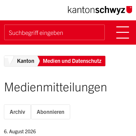
Navigieren im Kanton Sch
Schnellnavigation
Hauptn
Suche starten
Suchbegriff
Breadcrumb
Home
Kanton
Medien und Datenschutz
Medienmitteilungen
Archiv
Abonnieren
6. August 2026