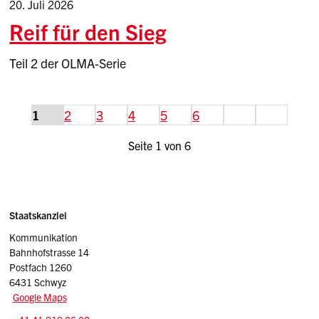
20. Juli 2026
Reif für den Sieg
Teil 2 der OLMA-Serie
weiter
Ende
1
2
3
4
5
6
Seite 1 von 6
Sidebar
Adresse
Staatskanzlei
Kommunikation
Bahnhofstrasse 14
Postfach 1260
6431 Schwyz
Google Maps
Tel.: