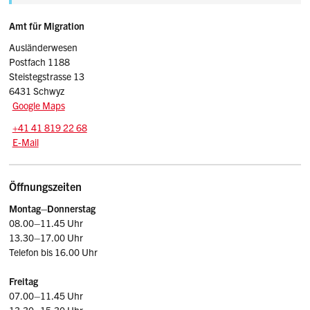
Sidebar
Adresse
Amt für Migration
Ausländerwesen
Postfach 1188
Steistegstrasse 13
6431 Schwyz
Google Maps
Tel.:
+41 41 819 22 68
E-Mail: afm
@sz.ch
E-Mail
Öffnungszeiten
Montag–Donnerstag
08.00–11.45 Uhr
13.30–17.00 Uhr
Telefon bis 16.00 Uhr
Freitag
07.00–11.45 Uhr
13.30–15.30 Uhr