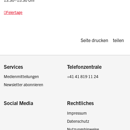
Feiertage
Diese Seite d
Seite drucken
teilen
Footer
Services
Telefonzentrale
Medienmitteilungen
+41 41 819 11 24
Newsletter abonnieren
Social Media
Rechtliches
Impressum
Facebook
Instagram
LinkedIn
Twitter / X
Datenschutz
Nutzungshinweise