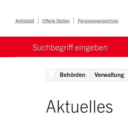
Navigieren im Ka
Schnellnavigation
Metanav
Amtsblatt
Offene Stellen
Personenverzeichnis
Suche starten
Suchbegriff
Home
Behörden
Verwaltung
Aktuelles