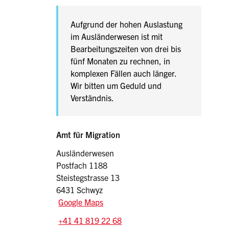
Aufgrund der hohen Auslastung
im Ausländerwesen ist mit
Bearbeitungszeiten von drei bis
fünf Monaten zu rechnen, in
komplexen Fällen auch länger.
Wir bitten um Geduld und
Verständnis.
Sidebar
Adresse
Amt für Migration
Ausländerwesen
Postfach 1188
Steistegstrasse 13
6431 Schwyz
Google Maps
Tel.:
+41 41 819 22 68