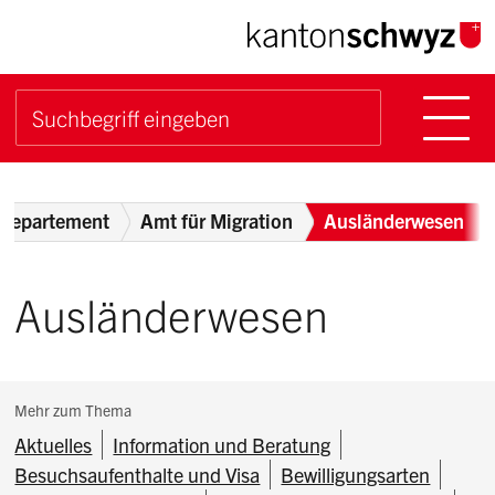
Navigieren im Kanton Sch
Schnellnavigation
Hauptn
Suche starten
Suchbegriff
Breadcrumb
sdepartement
Amt für Migration
Ausländerwesen
Ausländerwesen
Subnavigation:
Mehr zum Thema
Aktuelles
Information und Beratung
Besuchsaufenthalte und Visa
Bewilligungsarten