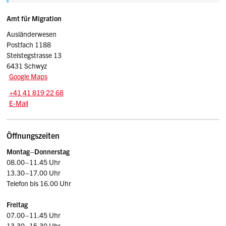
Sidebar
Adresse
Amt für Migration
Ausländerwesen
Postfach 1188
Steistegstrasse 13
6431 Schwyz
Google Maps
Tel.:
+41 41 819 22 68
E-Mail: afm
@sz.ch
E-Mail
Öffnungszeiten
Montag–Donnerstag
08.00–11.45 Uhr
13.30–17.00 Uhr
Telefon bis 16.00 Uhr
Freitag
07.00–11.45 Uhr
13.30–15.30 Uhr