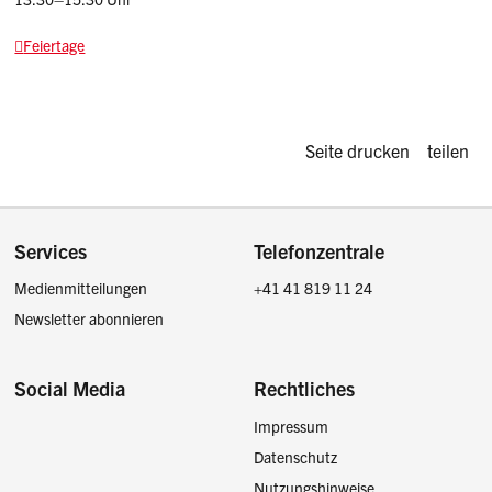
Feiertage
Diese Seite d
Seite drucken
teilen
Footer
Services
Telefonzentrale
Medienmitteilungen
+41 41 819 11 24
Newsletter abonnieren
Social Media
Rechtliches
Impressum
Facebook
Instagram
LinkedIn
Twitter / X
Datenschutz
Nutzungshinweise